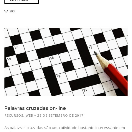
200
Palavras cruzadas on-line
RECURSOS
,
WEB
26 DE SETEMBRO DE 2017
As palavras cruzadas são uma atividade bastante interessante em