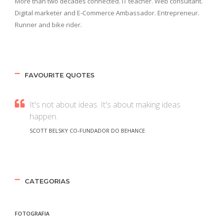
More than two decades connected. IT teacher. Web consultant.
Digital marketer and E-Commerce Ambassador. Entrepreneur.
Runner and bike rider.
FAVOURITE QUOTES
It's not about ideas. It's about making ideas
happen.
SCOTT BELSKY CO-FUNDADOR DO BEHANCE
CATEGORIAS
FOTOGRAFIA