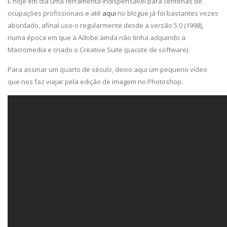
É hoje em dia uma ferramenta indispensável para centenas de
ocupações profissionais e até
aqui
no blogue já foi bastantes vezes
abordado, afinal uso-o regularmente desde a versão 5.0 (1998),
numa época em que a Adobe ainda não tinha adquirido a
Macromedia e criado o Creative Suite (pacote de software).
Para assinar um quarto de século, deixo aqui um pequeno vídeo
que nos faz viajar pela edição de imagem no Photoshop.